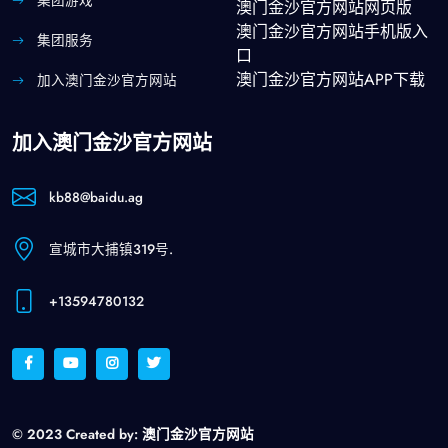
澳门金沙官方网站网页版
澳门金沙官方网站手机版入
集团服务
口
澳门金沙官方网站APP下载
加入澳门金沙官方网站
加入澳门金沙官方网站
kb88@baidu.ag
宣城市大捕镇319号.
+13594780132
© 2023 Created by:
澳门金沙官方网站