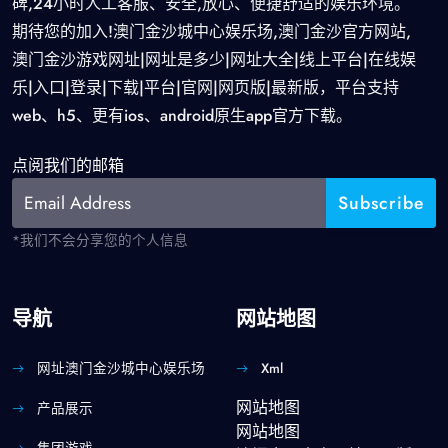
碑,24小时人工客服、安全,放心、便捷舒适的娱乐环境。
期待您的加入!澳门金沙城中心娱乐场,澳门金沙官方网站,
澳门金沙游戏网址|网址是多少|网址大全|线上平台|在线娱
乐|入口|登录|下载|平台|官网|网页版|最新版，平台支持
web、h5、更有ios、android原生app官方下载。
点阅我们的邮箱
*我们不会分享您的个人信息
导航
网站地图
网址澳门金沙城中心娱乐场
Xml
网站地图
产品展示
网站地图
集团游戏