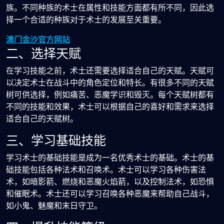
族。不同种族的术士在属性和技能方面都有所不同，因此选
择一个合适的种族对于术士的发展至关重要。
澳门金沙官方网站
二、选择天赋
在学习技能之前，术士还需要选择适合自己的天赋。天赋可
以决定术士在战斗中的角色定位和特长。有很多不同的天赋
树可供选择，例如痛苦、恶魔学识和毁灭。每个天赋树都有
不同的技能和效果，术士可以根据自己的喜好和需求来选择
适合自己的天赋树。
三、学习基础技能
学习术士的基础技能是成为一名优秀术士的基础。术士的基
础技能包括各种法术和召唤术。术士可以学习各种伤害法
术，如暗影箭、燃烧和恶魔火焰箭，以及控制法术，如恐惧
和催眠术。术士还可以学习召唤各种恶魔来帮助自己战斗，
如小鬼、魅魔和末日守卫。