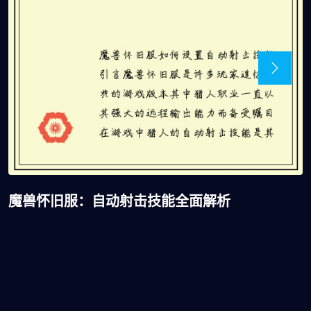
魔兽怀旧服：自动射击技能全面解析