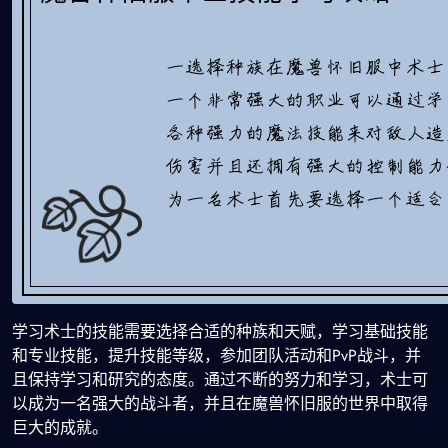
学习术士的技能需要选择合适的种族和天赋，学习基础技能
和专业技能，提升技能等级，参加团队活动和PvP战斗，并
且保持学习和研究的态度。通过不断的努力和学习，术士可
以成为一名强大的战斗者，并且在魔兽怀旧服的世界中取得
巨大的成就。