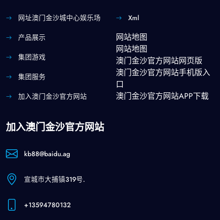
网址澳门金沙城中心娱乐场
Xml
网站地图
产品展示
网站地图
集团游戏
澳门金沙官方网站网页版
澳门金沙官方网站手机版入
集团服务
口
澳门金沙官方网站APP下载
加入澳门金沙官方网站
加入澳门金沙官方网站
kb88@baidu.ag
宣城市大捕镇319号.
+13594780132