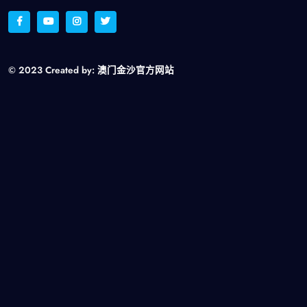
© 2023 Created by:
澳门金沙官方网站