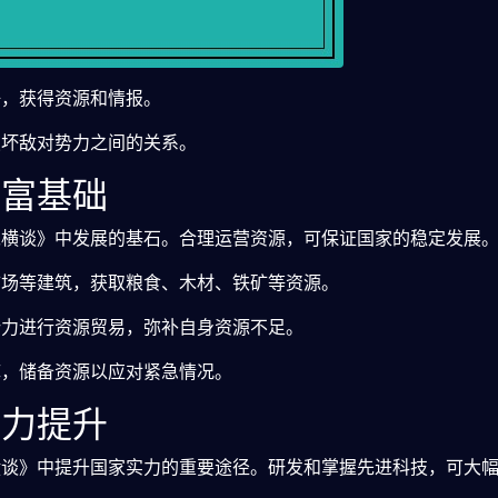
好，获得资源和情报。
破坏敌对势力之间的关系。
财富基础
纵横谈》中发展的基石。合理运营资源，可保证国家的稳定发展
矿场等建筑，获取粮食、木材、铁矿等资源。
势力进行资源贸易，弥补自身资源不足。
库，储备资源以应对紧急情况。
实力提升
横谈》中提升国家实力的重要途径。研发和掌握先进科技，可大