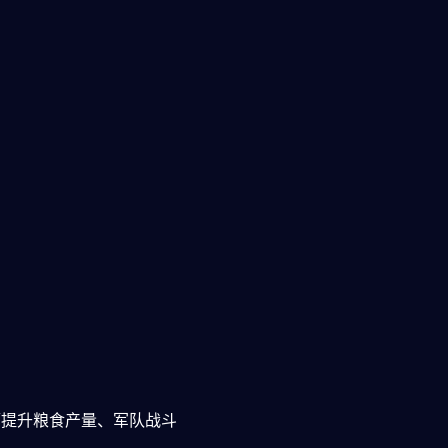
。
幅提升粮食产量、军队战斗