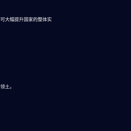
，可大幅提升国家的整体实
的领土。