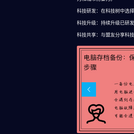
科技研发：在科技树中选
科技升级：持续升级已研
科技共享：与盟友分享科