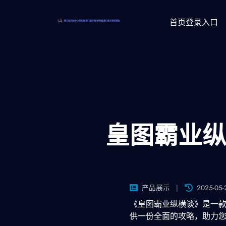
首页登录入口
皇图霸业纵
产品展示
2025-05-
《皇图霸业纵横谈》是一
供一份全面的攻略，助力