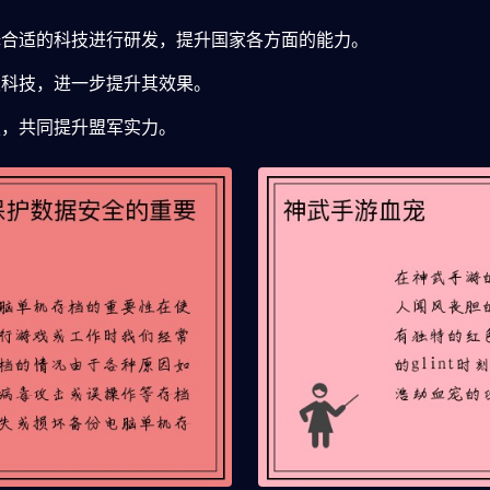
择合适的科技进行研发，提升国家各方面的能力。
发科技，进一步提升其效果。
技，共同提升盟军实力。