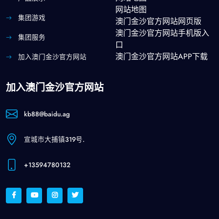
网站地图
集团游戏
澳门金沙官方网站网页版
澳门金沙官方网站手机版入
集团服务
口
澳门金沙官方网站APP下载
加入澳门金沙官方网站
加入澳门金沙官方网站
kb88@baidu.ag
宣城市大捕镇319号.
+13594780132