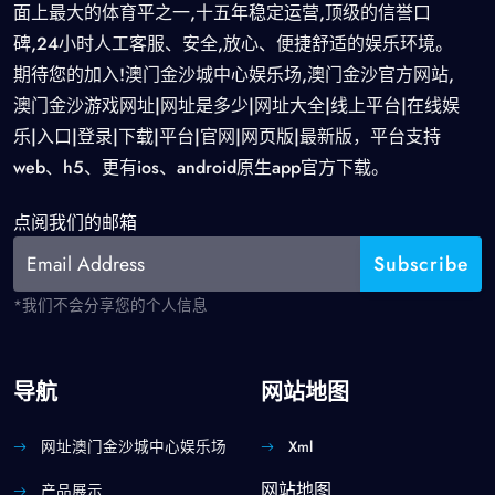
面上最大的体育平之一,十五年稳定运营,顶级的信誉口
碑,24小时人工客服、安全,放心、便捷舒适的娱乐环境。
期待您的加入!澳门金沙城中心娱乐场,澳门金沙官方网站,
澳门金沙游戏网址|网址是多少|网址大全|线上平台|在线娱
乐|入口|登录|下载|平台|官网|网页版|最新版，平台支持
web、h5、更有ios、android原生app官方下载。
点阅我们的邮箱
*我们不会分享您的个人信息
导航
网站地图
网址澳门金沙城中心娱乐场
Xml
网站地图
产品展示